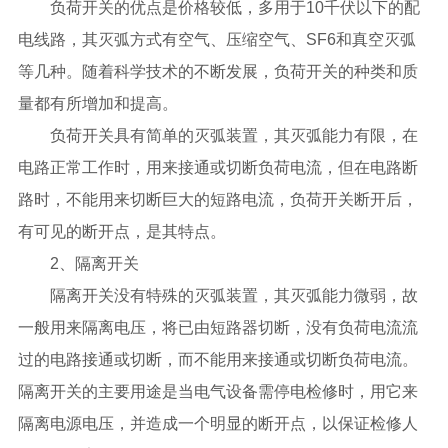
负荷开关的优点是价格较低，多用于10千伏以下的配
电线路，其灭弧方式有空气、压缩空气、SF6和真空灭弧
等几种。随着科学技术的不断发展，负荷开关的种类和质
量都有所增加和提高。
负荷开关具有简单的灭弧装置，其灭弧能力有限，在
电路正常工作时，用来接通或切断负荷电流，但在电路断
路时，不能用来切断巨大的短路电流，负荷开关断开后，
有可见的断开点，是其特点。
2、隔离开关
隔离开关没有特殊的灭弧装置，其灭弧能力微弱，故
一般用来隔离电压，将已由短路器切断，没有负荷电流流
过的电路接通或切断，而不能用来接通或切断负荷电流。
隔离开关的主要用途是当电气设备需停电检修时，用它来
隔离电源电压，并造成一个明显的断开点，以保证检修人